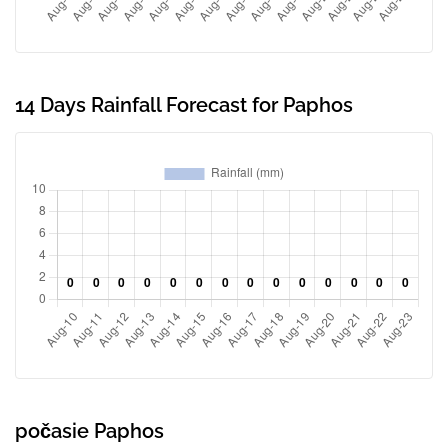
14 Days Rainfall Forecast for Paphos
počasie Paphos