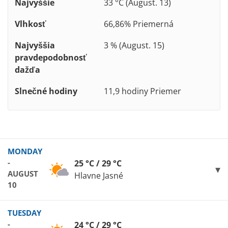
Najvyššie
33 °C (August. 13)
Vlhkosť
66,86% Priemerná
Najvyššia
3 % (August. 15)
pravdepodobnosť
dažďa
Slnečné hodiny
11,9 hodiny Priemer
MONDAY
-
25 °C / 29 °C
AUGUST
Hlavne Jasné
10
TUESDAY
-
24 °C / 29 °C