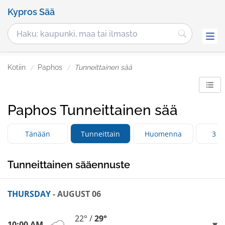
Kypros Sää
Kotiin
Paphos
Tunneittainen sää
Paphos Tunneittainen sää
Tänään
Tunneittain
Huomenna
3 p
Tunneittainen sääennuste
THURSDAY
- AUGUST 06
22° /
29°
10:00 AM